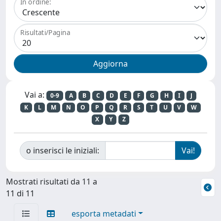
In ordine:
Risultati/Pagina
Vai a:
0-9
A
B
C
D
E
F
G
H
I
J
K
L
M
N
O
P
Q
R
S
T
U
V
W
X
Y
Z
o inserisci le iniziali:
Mostrati risultati da 11 a
11 di 11
esporta metadati