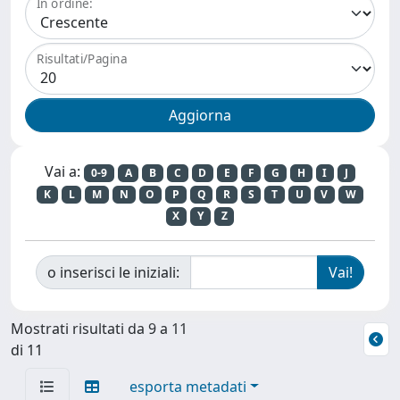
In ordine:
Risultati/Pagina
Vai a:
0-9
A
B
C
D
E
F
G
H
I
J
K
L
M
N
O
P
Q
R
S
T
U
V
W
X
Y
Z
o inserisci le iniziali:
Mostrati risultati da 9 a 11
di 11
esporta metadati