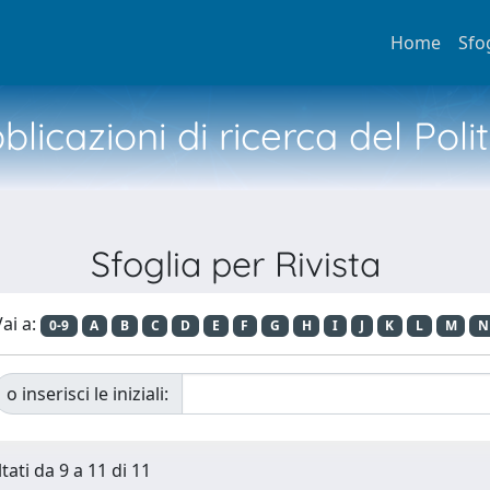
Home
Sfo
licazioni di ricerca del Poli
Sfoglia per Rivista
ai a:
0-9
A
B
C
D
E
F
G
H
I
J
K
L
M
N
o inserisci le iniziali:
tati da 9 a 11 di 11