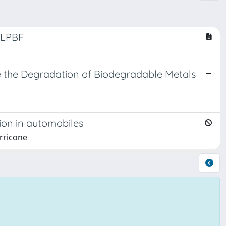
n LPBF
te the Degradation of Biodegradable Metals
ion in automobiles
erricone