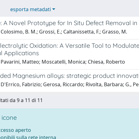
esporta metadati
: A Novel Prototype for In Situ Defect Removal i
Colosimo, B. M.; Grossi, E.; Caltanissetta, F.; Grasso, M.
ectrolytic Oxidation: A Versatile Tool to Modula
l Applications
Pavarini, Matteo; Moscatelli, Monica; Chiesa, Roberto
ded Magnesium alloys: strategic product innovat
D'Errico, Fabrizio; Gerosa, Riccardo; Rivolta, Barbara; G., P
tati da 9 a 11 di 11
 icone
accesso aperto
ponibili sulla rete interna