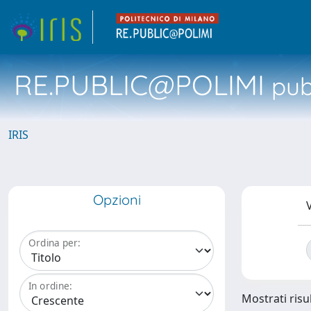
RE.PUBLIC@POLIMI
pubb
IRIS
Opzioni
V
Ordina per:
In ordine:
Mostrati risul