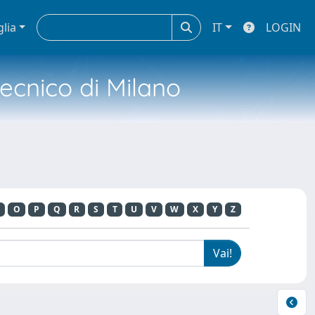
glia
IT
LOGIN
tecnico di Milano
O
P
Q
R
S
T
U
V
W
X
Y
Z