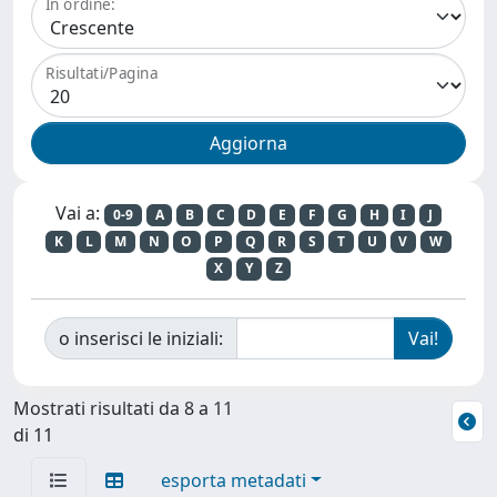
In ordine:
Risultati/Pagina
Vai a:
0-9
A
B
C
D
E
F
G
H
I
J
K
L
M
N
O
P
Q
R
S
T
U
V
W
X
Y
Z
o inserisci le iniziali:
Mostrati risultati da 8 a 11
di 11
esporta metadati