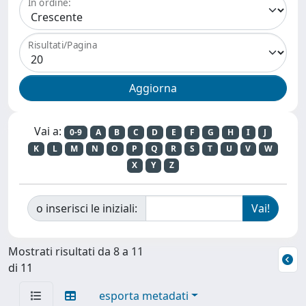
In ordine:
Risultati/Pagina
Vai a:
0-9
A
B
C
D
E
F
G
H
I
J
K
L
M
N
O
P
Q
R
S
T
U
V
W
X
Y
Z
o inserisci le iniziali:
Mostrati risultati da 8 a 11
di 11
esporta metadati