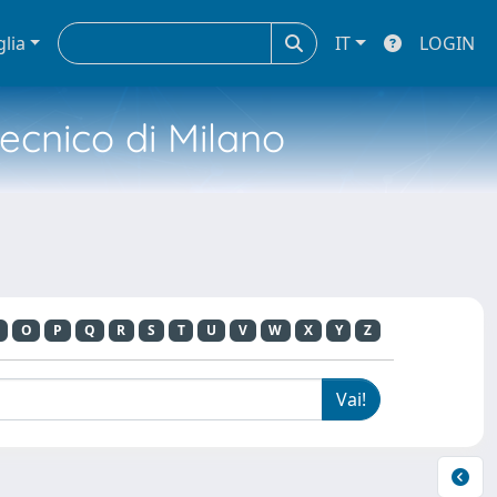
glia
IT
LOGIN
tecnico di Milano
O
P
Q
R
S
T
U
V
W
X
Y
Z