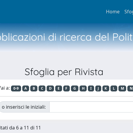
Home
Sfo
licazioni di ricerca del Poli
Sfoglia per Rivista
ai a:
0-9
A
B
C
D
E
F
G
H
I
J
K
L
M
N
o inserisci le iniziali:
tati da 6 a 11 di 11