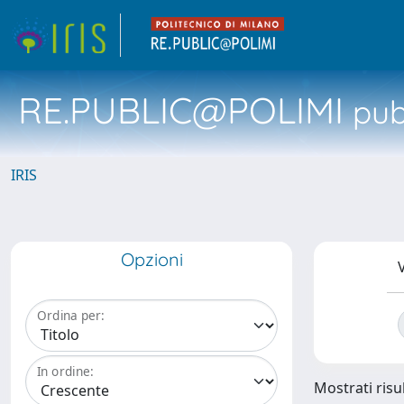
RE.PUBLIC@POLIMI
pubb
IRIS
Opzioni
V
Ordina per:
In ordine:
Mostrati risul