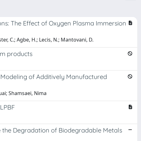
ions: The Effect of Oxygen Plasma Immersion
r, C.; Agbe, H.; Lecis, N.; Mantovani, D.
um products
 Modeling of Additively Manufactured
huai; Shamsaei, Nima
n LPBF
te the Degradation of Biodegradable Metals