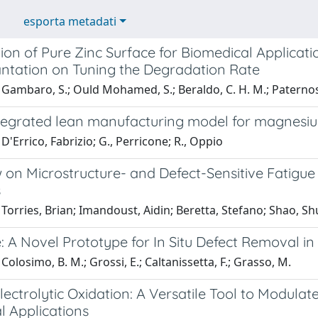
esporta metadati
ion of Pure Zinc Surface for Biomedical Applicat
antation on Tuning the Degradation Rate
Gambaro, S.; Ould Mohamed, S.; Beraldo, C. H. M.; Paternoste
tegrated lean manufacturing model for magnesi
D'Errico, Fabrizio; G., Perricone; R., Oppio
 on Microstructure- and Defect-Sensitive Fatigue
s
Torries, Brian; Imandoust, Aidin; Beretta, Stefano; Shao, S
: A Novel Prototype for In Situ Defect Removal i
Colosimo, B. M.; Grossi, E.; Caltanissetta, F.; Grasso, M.
ectrolytic Oxidation: A Versatile Tool to Modula
l Applications