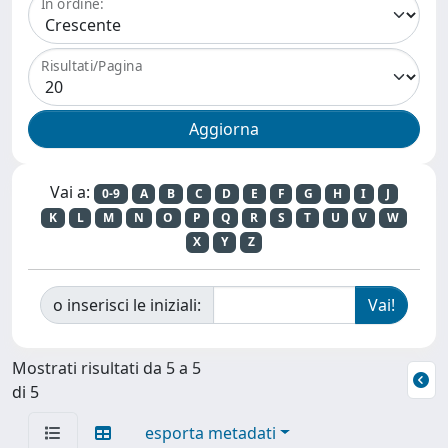
In ordine:
Risultati/Pagina
Vai a:
0-9
A
B
C
D
E
F
G
H
I
J
K
L
M
N
O
P
Q
R
S
T
U
V
W
X
Y
Z
o inserisci le iniziali:
Mostrati risultati da 5 a 5
di 5
esporta metadati