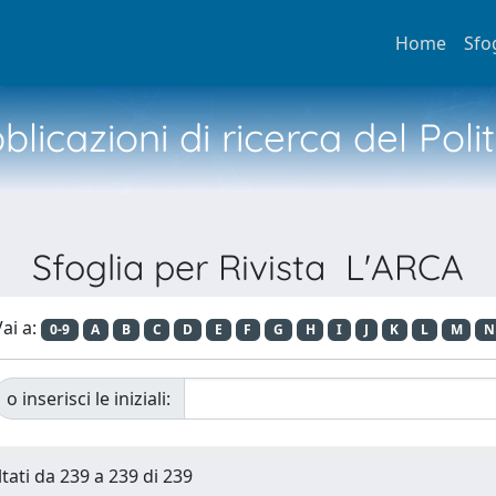
Home
Sfo
licazioni di ricerca del Poli
Sfoglia per Rivista L'ARCA
ai a:
0-9
A
B
C
D
E
F
G
H
I
J
K
L
M
N
o inserisci le iniziali:
ltati da 239 a 239 di 239