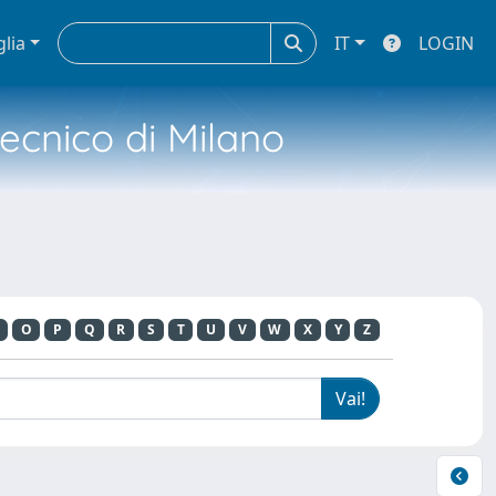
glia
IT
LOGIN
tecnico di Milano
O
P
Q
R
S
T
U
V
W
X
Y
Z