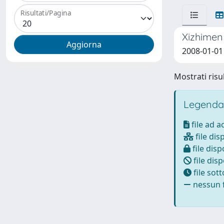
Risultati/Pagina
Xizhimen 
2008-01-01
Mostrati risu
Legenda
file ad 
file dis
file disp
file disp
file sot
nessun f