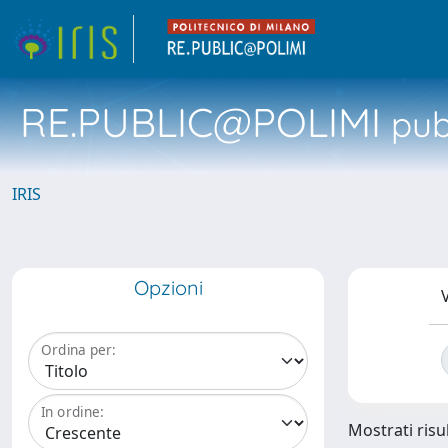
RE.PUBLIC@POLIMI
pubb
IRIS
Opzioni
V
Ordina per:
In ordine:
Mostrati risu