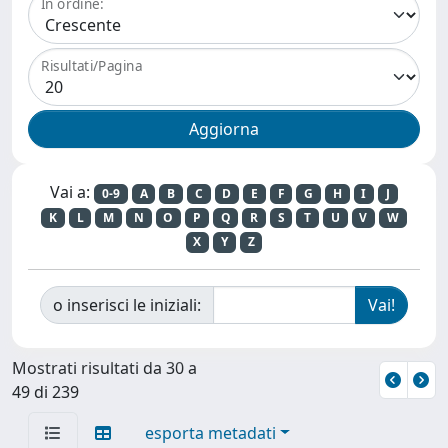
In ordine:
Risultati/Pagina
Vai a:
0-9
A
B
C
D
E
F
G
H
I
J
K
L
M
N
O
P
Q
R
S
T
U
V
W
X
Y
Z
o inserisci le iniziali:
Mostrati risultati da 30 a
49 di 239
esporta metadati