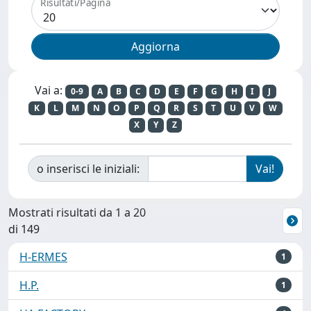
Risultati/Pagina
Vai a:
0-9
A
B
C
D
E
F
G
H
I
J
K
L
M
N
O
P
Q
R
S
T
U
V
W
X
Y
Z
o inserisci le iniziali:
Mostrati risultati da 1 a 20
di 149
H-ERMES
1
H.P.
1