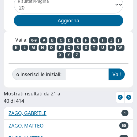
Risultati/Pagina
Vai a:
0-9
A
B
C
D
E
F
G
H
I
J
K
L
M
N
O
P
Q
R
S
T
U
V
W
X
Y
Z
o inserisci le iniziali:
Mostrati risultati da 21 a
40 di 414
ZAGO, GABRIELE
1
ZAGO, MATTEO
60