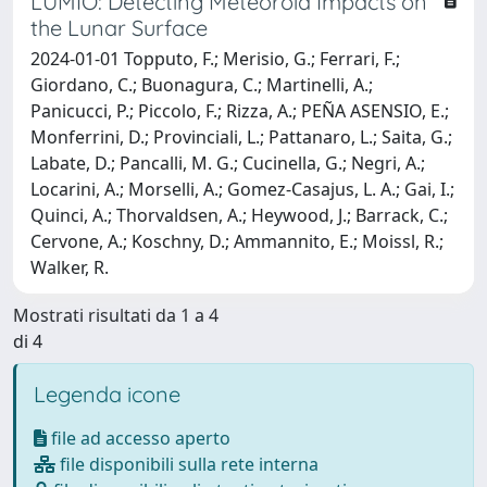
LUMIO: Detecting Meteoroid Impacts on
the Lunar Surface
2024-01-01 Topputo, F.; Merisio, G.; Ferrari, F.;
Giordano, C.; Buonagura, C.; Martinelli, A.;
Panicucci, P.; Piccolo, F.; Rizza, A.; PEÑA ASENSIO, E.;
Monferrini, D.; Provinciali, L.; Pattanaro, L.; Saita, G.;
Labate, D.; Pancalli, M. G.; Cucinella, G.; Negri, A.;
Locarini, A.; Morselli, A.; Gomez-Casajus, L. A.; Gai, I.;
Quinci, A.; Thorvaldsen, A.; Heywood, J.; Barrack, C.;
Cervone, A.; Koschny, D.; Ammannito, E.; Moissl, R.;
Walker, R.
Mostrati risultati da 1 a 4
di 4
Legenda icone
file ad accesso aperto
file disponibili sulla rete interna