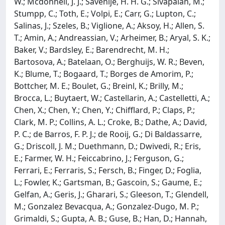
W.; Mcdonnell, J. J.; Savenije, H. H. G.; Sivapalan, M.;
Stumpp, C.; Toth, E.; Volpi, E.; Carr, G.; Lupton, C.;
Salinas, J.; Szeles, B.; Viglione, A.; Aksoy, H.; Allen, S.
T.; Amin, A.; Andreassian, V.; Arheimer, B.; Aryal, S. K.;
Baker, V.; Bardsley, E.; Barendrecht, M. H.;
Bartosova, A.; Batelaan, O.; Berghuijs, W. R.; Beven,
K.; Blume, T.; Bogaard, T.; Borges de Amorim, P.;
Bottcher, M. E.; Boulet, G.; Breinl, K.; Brilly, M.;
Brocca, L.; Buytaert, W.; Castellarin, A.; Castelletti, A.;
Chen, X.; Chen, Y.; Chen, Y.; Chifflard, P.; Claps, P.;
Clark, M. P.; Collins, A. L.; Croke, B.; Dathe, A.; David,
P. C.; de Barros, F. P. J.; de Rooij, G.; Di Baldassarre,
G.; Driscoll, J. M.; Duethmann, D.; Dwivedi, R.; Eris,
E.; Farmer, W. H.; Feiccabrino, J.; Ferguson, G.;
Ferrari, E.; Ferraris, S.; Fersch, B.; Finger, D.; Foglia,
L.; Fowler, K.; Gartsman, B.; Gascoin, S.; Gaume, E.;
Gelfan, A.; Geris, J.; Gharari, S.; Gleeson, T.; Glendell,
M.; Gonzalez Bevacqua, A.; Gonzalez-Dugo, M. P.;
Grimaldi, S.; Gupta, A. B.; Guse, B.; Han, D.; Hannah,