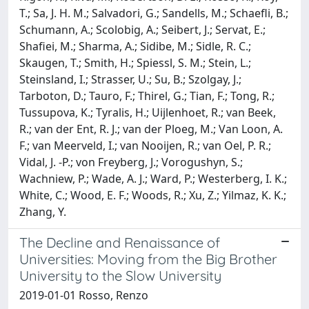
T.; Sa, J. H. M.; Salvadori, G.; Sandells, M.; Schaefli, B.;
Schumann, A.; Scolobig, A.; Seibert, J.; Servat, E.;
Shafiei, M.; Sharma, A.; Sidibe, M.; Sidle, R. C.;
Skaugen, T.; Smith, H.; Spiessl, S. M.; Stein, L.;
Steinsland, I.; Strasser, U.; Su, B.; Szolgay, J.;
Tarboton, D.; Tauro, F.; Thirel, G.; Tian, F.; Tong, R.;
Tussupova, K.; Tyralis, H.; Uijlenhoet, R.; van Beek,
R.; van der Ent, R. J.; van der Ploeg, M.; Van Loon, A.
F.; van Meerveld, I.; van Nooijen, R.; van Oel, P. R.;
Vidal, J. -P.; von Freyberg, J.; Vorogushyn, S.;
Wachniew, P.; Wade, A. J.; Ward, P.; Westerberg, I. K.;
White, C.; Wood, E. F.; Woods, R.; Xu, Z.; Yilmaz, K. K.;
Zhang, Y.
The Decline and Renaissance of
Universities: Moving from the Big Brother
University to the Slow University
2019-01-01 Rosso, Renzo