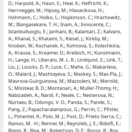
D.; Harpold, A.; Haun, S.; Heal, K.; Helfricht, K.;
Herrnegger, M.; Hipsey, M.; Hlavacikova, H.;
Hohmann, C.; Holko, L.; Hopkinson, C.; Hrachowitz,
M.; Illangasekare, T. H.; Inam, A.; Innocente, C.;
Istanbulluoglu, E.; Jarihani, B.; Kalantari, Z.; Kalvans,
A.; Khanal, S.; Khatami, S.; Kiesel, J.; Kirkby, M.;
Knoben, W.; Kochanek, K.; Kohnova, S.; Kolechkina,
A.; Krause, S.; Kreamer, D.; Kreibich, H.; Kunstmann,
H.; Lange, H.; Liberato, M. L. R.; Lindquist, E.; Link, T.;
Liu, J.; Loucks, D. P.; Luce, C.; Mahe, G.; Makarieva,
O.; Malard, J.; Mashtayeva, S.; Maskey, S.; Mas-Pla, J.;
Mavrova-Guirguinova, M.; Mazzoleni, M.; Mernild,
S.; Misstear, B. D.; Montanari, A.; Muller-Thomy, H.;
Nabizadeh, A.; Nardi, F.; Neale, C.; Nesterova, N.;
Nurtaev, B.; Odongo, V. O.; Panda, S.; Pande, S.;
Pang, Z.; Papacharalampous, G.; Perrin, C.; Pfister,
L.; Pimentel, R.; Polo, M. J.; Post, D.; Prieto Sierra, C.;
Ramos, M. -H.; Renner, M.; Reynolds, J. E.; Ridolfi, E.;
Rigon, R.; Riva, M.; Robertson, D. E.; Rosso, R.; Roy,