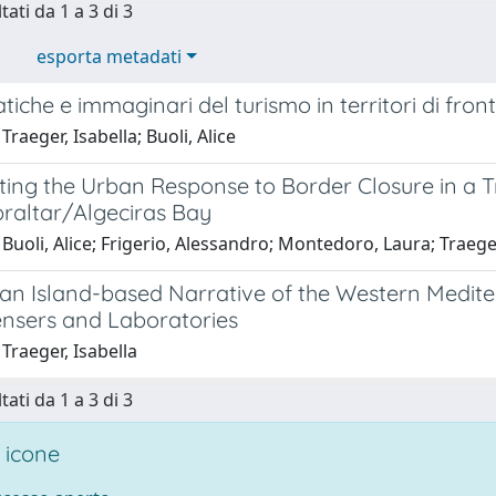
tati da 1 a 3 di 3
esporta metadati
atiche e immaginari del turismo in territori di front
Traeger, Isabella; Buoli, Alice
ating the Urban Response to Border Closure in a 
braltar/Algeciras Bay
Buoli, Alice; Frigerio, Alessandro; Montedoro, Laura; Traeger
an Island-based Narrative of the Western Medite
nsers and Laboratories
Traeger, Isabella
tati da 1 a 3 di 3
 icone