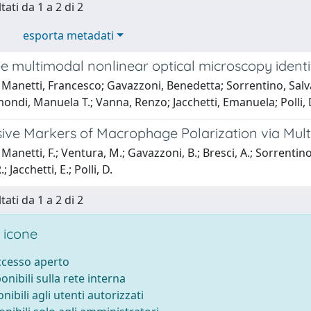
tati da 1 a 2 di 2
esporta metadati
ee multimodal nonlinear optical microscopy ident
Manetti, Francesco; Gavazzoni, Benedetta; Sorrentino, Salva
mondi, Manuela T.; Vanna, Renzo; Jacchetti, Emanuela; Polli,
ive Markers of Macrophage Polarization via Mul
Manetti, F.; Ventura, M.; Gavazzoni, B.; Bresci, A.; Sorrentino,
; Jacchetti, E.; Polli, D.
tati da 1 a 2 di 2
 icone
accesso aperto
ponibili sulla rete interna
onibili agli utenti autorizzati