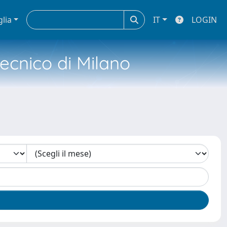
glia
IT
LOGIN
tecnico di Milano