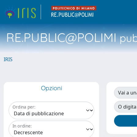
RE.PUBLIC@POLIMI
pubb
IRIS
Opzioni
Vai a un
O digita
Ordina per:
In ordine: