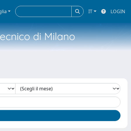
glia
IT
LOGIN
tecnico di Milano