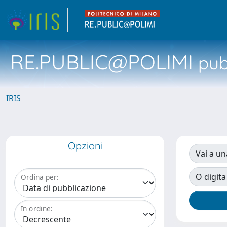
RE.PUBLIC@POLIMI
pubb
IRIS
Opzioni
Vai a un
O digita
Ordina per:
In ordine: