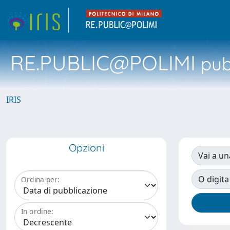
RE.PUBLIC@POLIMI
pubb
IRIS
Opzioni
Vai a un
O digita
Ordina per:
In ordine: