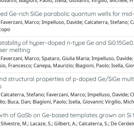
iovanni; Biagioni, Paolo; Isella, Giovanni; Virgilio, Michele; F
ed Ge-rich SiGe parabolic quantum wells for mid-
Faverzani, Marco; Impelluso, Davide; Calcaterra, Stefano; Cap
acopo
tability of hyper-doped n-type Ge and Si0.15Ge0.
ser melting
Faverzani, Marco; Spataro, Giulia Maria; Impelluso, Davide;
sio, Francesco; Canepa, Maurizio; Biagioni, Paolo; Isella, Gio
nd structural properties of p-doped Ge/SiGe mult
s
Calcaterra, Stefano; Faverzani, Marco; Impelluso, Davide; Chra
llo; Buca, Dan; Biagioni, Paolo; Isella, Giovanni; Virgilio, Mic
th of GaSb on Ge-based templates grown on Si f
ilvestre, M.; Lacaze, S.; Gilbert, A.; Calcaterra, S.; De Cerdeira