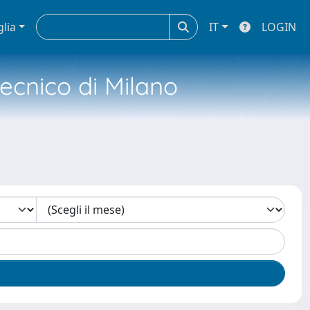
glia
IT
LOGIN
tecnico di Milano