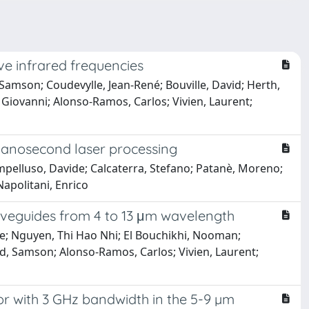
e infrared frequencies
Samson; Coudevylle, Jean-René; Bouville, David; Herth,
a, Giovanni; Alonso-Ramos, Carlos; Vivien, Laurent;
-nanosecond laser processing
Impelluso, Davide; Calcaterra, Stefano; Patanè, Moreno;
Napolitani, Enrico
veguides from 4 to 13 μm wavelength
le; Nguyen, Thi Hao Nhi; El Bouchikhi, Nooman;
d, Samson; Alonso-Ramos, Carlos; Vivien, Laurent;
r with 3 GHz bandwidth in the 5-9 µm