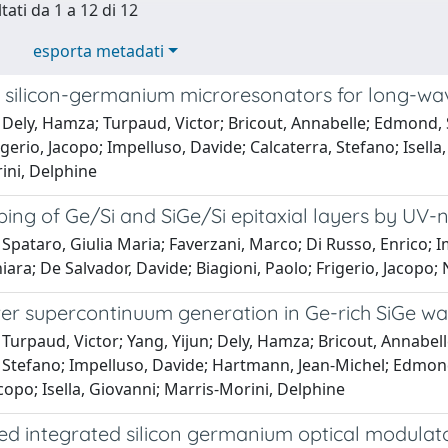
tati da 1 a 12 di 12
esporta metadati
silicon-germanium microresonators for long-wav
Dely, Hamza; Turpaud, Victor; Bricout, Annabelle; Edmond, 
igerio, Jacopo; Impelluso, Davide; Calcaterra, Stefano; Isell
ini, Delphine
ing of Ge/Si and SiGe/Si epitaxial layers by UV
Spataro, Giulia Maria; Faverzani, Marco; Di Russo, Enrico; 
iara; De Salvador, Davide; Biagioni, Paolo; Frigerio, Jacopo; 
r supercontinuum generation in Ge-rich SiGe wa
Turpaud, Victor; Yang, Yijun; Dely, Hamza; Bricout, Annabel
, Stefano; Impelluso, Davide; Hartmann, Jean-Michel; Edmon
acopo; Isella, Giovanni; Marris-Morini, Delphine
ed integrated silicon germanium optical modulato