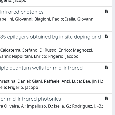
rigerio, Jacopo
infrared photonics
ellini, Giovanni; Biagioni, Paolo; Isella, Giovanni;
85 epilayers obtained by in situ doping and
 Calcaterra, Stefano; Di Russo, Enrico; Magnozzi,
vanni; Napolitani, Enrico; Frigerio, Jacopo
iple quantum wells for mid-infrared
stina, Daniel; Giani, Raffaele; Anzi, Luca; Bae, Jin H.;
hele; Frigerio, Jacopo
or mid-infrared photonics
 Oliveira, A.; Impelluso, D.; Isella, G.; Rodriguez, J. -B.;