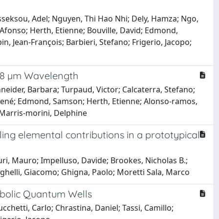
usseksou, Adel; Nguyen, Thi Hao Nhi; Dely, Hamza; Ngo,
 Afonso; Herth, Etienne; Bouville, David; Edmond,
n, Jean-François; Barbieri, Stefano; Frigerio, Jacopo;
t 8 µm Wavelength
neider, Barbara; Turpaud, Victor; Calcaterra, Stefano;
n‐rené; Edmond, Samson; Herth, Etienne; Alonso‐ramos,
; Marris‐morini, Delphine
ng elemental contributions in a prototypical
uri, Mauro; Impelluso, Davide; Brookes, Nicholas B.;
nghelli, Giacomo; Ghigna, Paolo; Moretti Sala, Marco
abolic Quantum Wells
chetti, Carlo; Chrastina, Daniel; Tassi, Camillo;