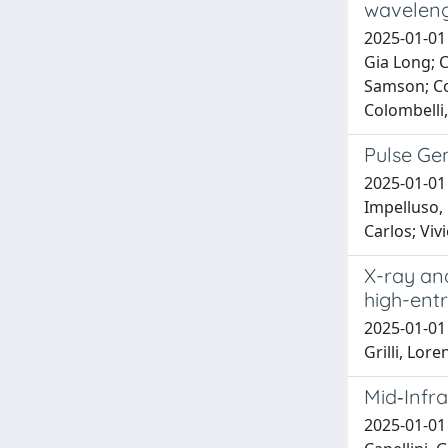
waveleng
2025-01-01 
Gia Long; C
Samson; Cou
Colombelli,
Pulse Ge
2025-01-01 
Impelluso,
Carlos; Viv
X-ray ana
high-ent
2025-01-01 
Grilli, Lor
Mid‐Infr
2025-01-01 