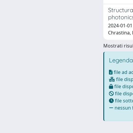
Structura
photonic
2024-01-01 
Chrastina, 
Mostrati risul
Legenda
file ad 
file dis
file disp
file disp
file sot
nessun f