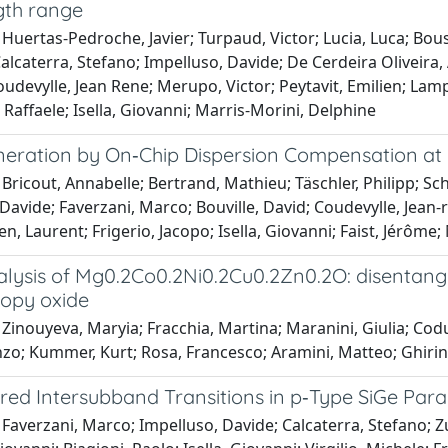
th range
Huertas-Pedroche, Javier; Turpaud, Victor; Lucia, Luca; Bo
alcaterra, Stefano; Impelluso, Davide; De Cerdeira Oliveira,
devylle, Jean Rene; Merupo, Victor; Peytavit, Emilien; Lampi
 Raffaele; Isella, Giovanni; Marris-Morini, Delphine
neration by On‐Chip Dispersion Compensation a
Bricout, Annabelle; Bertrand, Mathieu; Täschler, Philipp; Sch
 Davide; Faverzani, Marco; Bouville, David; Coudevylle, Jea
ien, Laurent; Frigerio, Jacopo; Isella, Giovanni; Faist, Jérôme
lysis of Mg0.2Co0.2Ni0.2Cu0.2Zn0.2O: disentangli
ropy oxide
Zinouyeva, Maryia; Fracchia, Martina; Maranini, Giulia; Cod
enzo; Kummer, Kurt; Rosa, Francesco; Aramini, Matteo; Ghiri
ared Intersubband Transitions in p‐Type SiGe Par
Faverzani, Marco; Impelluso, Davide; Calcaterra, Stefano; Zuc