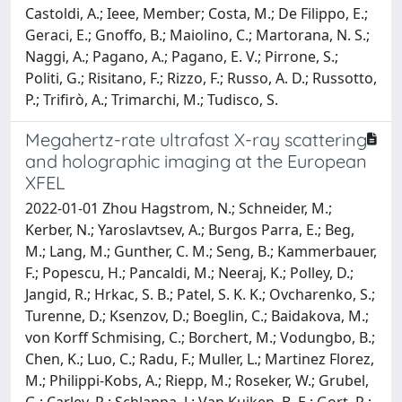
Castoldi, A.; Ieee, Member; Costa, M.; De Filippo, E.;
Geraci, E.; Gnoffo, B.; Maiolino, C.; Martorana, N. S.;
Naggi, A.; Pagano, A.; Pagano, E. V.; Pirrone, S.;
Politi, G.; Risitano, F.; Rizzo, F.; Russo, A. D.; Russotto,
P.; Trifirò, A.; Trimarchi, M.; Tudisco, S.
Megahertz-rate ultrafast X-ray scattering
and holographic imaging at the European
XFEL
2022-01-01 Zhou Hagstrom, N.; Schneider, M.;
Kerber, N.; Yaroslavtsev, A.; Burgos Parra, E.; Beg,
M.; Lang, M.; Gunther, C. M.; Seng, B.; Kammerbauer,
F.; Popescu, H.; Pancaldi, M.; Neeraj, K.; Polley, D.;
Jangid, R.; Hrkac, S. B.; Patel, S. K. K.; Ovcharenko, S.;
Turenne, D.; Ksenzov, D.; Boeglin, C.; Baidakova, M.;
von Korff Schmising, C.; Borchert, M.; Vodungbo, B.;
Chen, K.; Luo, C.; Radu, F.; Muller, L.; Martinez Florez,
M.; Philippi-Kobs, A.; Riepp, M.; Roseker, W.; Grubel,