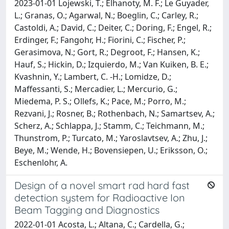
2023-01-01 Lojewski, T.; Elhanoty, M. F.; Le Guyader,
L.; Granas, O.; Agarwal, N.; Boeglin, C.; Carley, R.;
Castoldi, A.; David, C.; Deiter, C.; Doring, F.; Engel, R.;
Erdinger, F.; Fangohr, H.; Fiorini, C.; Fischer, P.;
Gerasimova, N.; Gort, R.; Degroot, F.; Hansen, K.;
Hauf, S.; Hickin, D.; Izquierdo, M.; Van Kuiken, B. E.;
Kvashnin, Y.; Lambert, C. -H.; Lomidze, D.;
Maffessanti, S.; Mercadier, L.; Mercurio, G.;
Miedema, P. S.; Ollefs, K.; Pace, M.; Porro, M.;
Rezvani, J.; Rosner, B.; Rothenbach, N.; Samartsev, A.;
Scherz, A.; Schlappa, J.; Stamm, C.; Teichmann, M.;
Thunstrom, P.; Turcato, M.; Yaroslavtsev, A.; Zhu, J.;
Beye, M.; Wende, H.; Bovensiepen, U.; Eriksson, O.;
Eschenlohr, A.
Design of a novel smart rad hard fast
detection system for Radioactive Ion
Beam Tagging and Diagnostics
2022-01-01 Acosta, L.; Altana, C.; Cardella, G.;