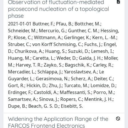
Observation of fluctuation-mediated
picosecond nucleation of a topological
phase
2021-01-01 Buttner, F.; Pfau, B.; Bottcher, M.;
Schneider, M.; Mercurio, G.; Gunther, C. M.; Hessing,
P.; Klose, C.; Wittmann, A.; Gerlinger, K.; Kern, L. -M.;
Struber, C.; von Korff Schmising, C.; Fuchs, J.; Engel,
D.; Churikova, A.; Huang, S.; Suzuki, D.; Lemesh, I.;
Huang, M.; Caretta, L.; Weder, D.; Gaida, J. H.; Moller,
M.; Harvey, T. R.; Zayko, S.; Bagschik, K.; Carley, R.;
Mercadier, L.; Schlappa, J.; Yaroslavtsev, A.; Le
Guyarder, L.; Gerasimova, N.; Scherz, A.; Deiter, C.;
Gort, R.; Hickin, D.; Zhu, J.; Turcato, M.; Lomidze, D.;
Erdinger, F.; Castoldi, A.; Maffessanti, S.; Porro, M.;
Samartsev, A.; Sinova, J.; Ropers, C.; Mentink, J. H.;
Dupe, B.; Beach, G. S. D.; Eisebitt, S.
Widening the Application Range of the
FARCOS Frontend Electronics