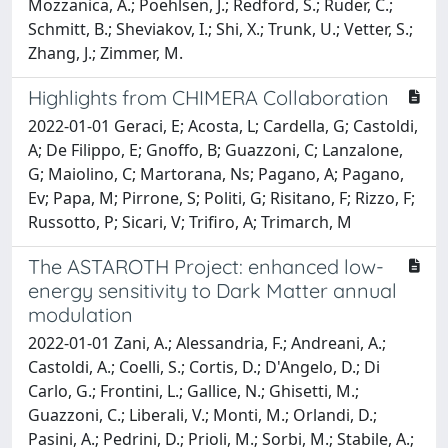
Mozzanica, A.; Poehlsen, J.; Redford, S.; Ruder, C.;
Schmitt, B.; Sheviakov, I.; Shi, X.; Trunk, U.; Vetter, S.;
Zhang, J.; Zimmer, M.
Highlights from CHIMERA Collaboration
2022-01-01 Geraci, E; Acosta, L; Cardella, G; Castoldi,
A; De Filippo, E; Gnoffo, B; Guazzoni, C; Lanzalone,
G; Maiolino, C; Martorana, Ns; Pagano, A; Pagano,
Ev; Papa, M; Pirrone, S; Politi, G; Risitano, F; Rizzo, F;
Russotto, P; Sicari, V; Trifiro, A; Trimarch, M
The ASTAROTH Project: enhanced low-
energy sensitivity to Dark Matter annual
modulation
2022-01-01 Zani, A.; Alessandria, F.; Andreani, A.;
Castoldi, A.; Coelli, S.; Cortis, D.; D'Angelo, D.; Di
Carlo, G.; Frontini, L.; Gallice, N.; Ghisetti, M.;
Guazzoni, C.; Liberali, V.; Monti, M.; Orlandi, D.;
Pasini, A.; Pedrini, D.; Prioli, M.; Sorbi, M.; Stabile, A.;