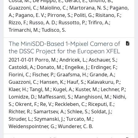
Costa, M.; De Filippo, E.; Geraci, E.; Gnoffo, B.;
Guazzoni, C.; Maiolino, C.; Martorana, N. S.; Pagano,
A.; Pagano, E. V.; Pirrone, S.; Politi, G.; Risitano, F.;
Rizzo, F.; Russo, A. D.; Russotto, P.; Trifiro, A.;
Trimarchi, M.; Tudisco, S.
The MiniSDD-Based 1-Mpixel Camera of
the DSSC Project for the European XFEL
2021-01-01 Porro, M.; Andricek, L.; Aschauer, S.;
Castoldi, A.; Donato, M.; Engelke, J.; Erdinger, F.;
Fiorini, C.; Fischer, P.; Graafsma, H.; Grande, A.;
Guazzoni, C.; Hansen, K.; Hauf, S.; Kalavakuru, P.;
Klaer, H.; Tangl, M.; Kugel, A.; Kuster, M.; Lechner, P.;
Lomidze, D.; Maffessanti, S.; Manghisoni, M.; Nidhi,
S.; Okrent, F.; Re, V.; Reckleben, C.; Riceputi, E.;
Richter, R.; Samartsev, A.; Schlee, S.; Soldat, J.;
Struder, L.; Szymanski, J.; Turcato, M.;
Weidenspointner, G.; Wunderer, C. B.