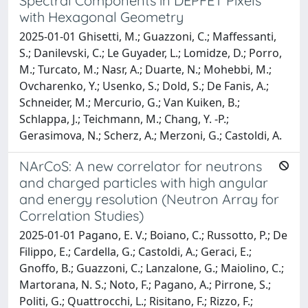
Spectral Components in DEPFET Pixels
with Hexagonal Geometry
2025-01-01 Ghisetti, M.; Guazzoni, C.; Maffessanti,
S.; Danilevski, C.; Le Guyader, L.; Lomidze, D.; Porro,
M.; Turcato, M.; Nasr, A.; Duarte, N.; Mohebbi, M.;
Ovcharenko, Y.; Usenko, S.; Dold, S.; De Fanis, A.;
Schneider, M.; Mercurio, G.; Van Kuiken, B.;
Schlappa, J.; Teichmann, M.; Chang, Y. -P.;
Gerasimova, N.; Scherz, A.; Merzoni, G.; Castoldi, A.
NArCoS: A new correlator for neutrons
and charged particles with high angular
and energy resolution (Neutron Array for
Correlation Studies)
2025-01-01 Pagano, E. V.; Boiano, C.; Russotto, P.; De
Filippo, E.; Cardella, G.; Castoldi, A.; Geraci, E.;
Gnoffo, B.; Guazzoni, C.; Lanzalone, G.; Maiolino, C.;
Martorana, N. S.; Noto, F.; Pagano, A.; Pirrone, S.;
Politi, G.; Quattrocchi, L.; Risitano, F.; Rizzo, F.;