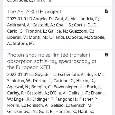
C.; Struder, L.; Porro, M.
The ASTAROTH project
2023-01-01 D'Angelo, D.; Zani, A.; Alessandria, F.;
Andreani, A.; Castoldi, A.; Coelli, S.; Cortis, D.; Di
Carlo, G.; Frontini, L.; Gallice, N.; Guazzoni, C.;
Liberali, V.; Monti, M.; Orlandi, D.; Sorbi, M.; Stabile,
A.; Statera, M.
Photon-shot-noise-limited transient
absorption soft X-ray spectroscopy at
the European XFEL
2023-01-01 Le Guyader, L.; Eschenlohr, A.; Beye, M.;
Schlotter, W.; Döring, F.; Carinan, C.; Hickin, D.;
Agarwal, N.; Boeglin, C.; Bovensiepen, U.; Buck, J.;
Carley, R.; Castoldi, A.; D'Elia, A.; Delitz, J. -T.; Ehsan,
W.; Engel, R.; Erdinger, F.; Fangohr, H.; Fischer, P.;
Fiorini, C.; Föhlisch, A.; Gelisio, L.; Gensch, M.;
Gerasimova, N.; Gort, R.; Hansen, K.; Hauf, S.;