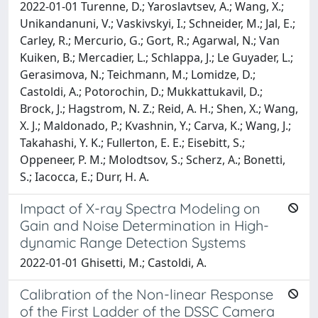
2022-01-01 Turenne, D.; Yaroslavtsev, A.; Wang, X.;
Unikandanuni, V.; Vaskivskyi, I.; Schneider, M.; Jal, E.;
Carley, R.; Mercurio, G.; Gort, R.; Agarwal, N.; Van
Kuiken, B.; Mercadier, L.; Schlappa, J.; Le Guyader, L.;
Gerasimova, N.; Teichmann, M.; Lomidze, D.;
Castoldi, A.; Potorochin, D.; Mukkattukavil, D.;
Brock, J.; Hagstrom, N. Z.; Reid, A. H.; Shen, X.; Wang,
X. J.; Maldonado, P.; Kvashnin, Y.; Carva, K.; Wang, J.;
Takahashi, Y. K.; Fullerton, E. E.; Eisebitt, S.;
Oppeneer, P. M.; Molodtsov, S.; Scherz, A.; Bonetti,
S.; Iacocca, E.; Durr, H. A.
Impact of X-ray Spectra Modeling on
Gain and Noise Determination in High-
dynamic Range Detection Systems
2022-01-01 Ghisetti, M.; Castoldi, A.
Calibration of the Non-linear Response
of the First Ladder of the DSSC Camera