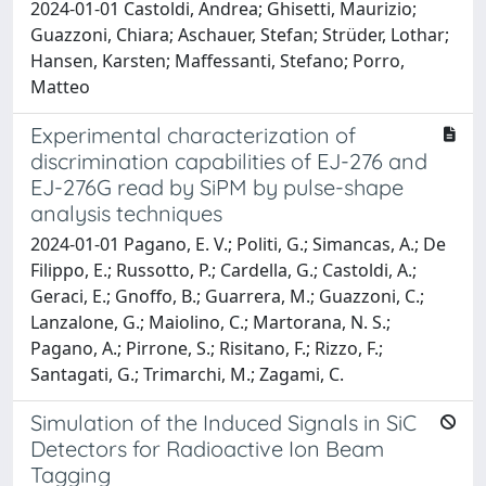
2024-01-01 Castoldi, Andrea; Ghisetti, Maurizio;
Guazzoni, Chiara; Aschauer, Stefan; Strüder, Lothar;
Hansen, Karsten; Maffessanti, Stefano; Porro,
Matteo
Experimental characterization of
discrimination capabilities of EJ-276 and
EJ-276G read by SiPM by pulse-shape
analysis techniques
2024-01-01 Pagano, E. V.; Politi, G.; Simancas, A.; De
Filippo, E.; Russotto, P.; Cardella, G.; Castoldi, A.;
Geraci, E.; Gnoffo, B.; Guarrera, M.; Guazzoni, C.;
Lanzalone, G.; Maiolino, C.; Martorana, N. S.;
Pagano, A.; Pirrone, S.; Risitano, F.; Rizzo, F.;
Santagati, G.; Trimarchi, M.; Zagami, C.
Simulation of the Induced Signals in SiC
Detectors for Radioactive Ion Beam
Tagging