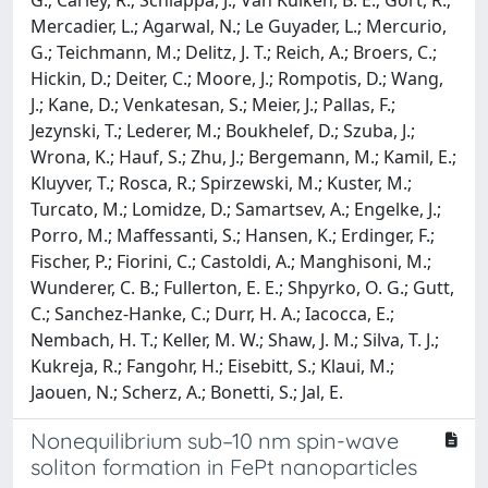
G.; Carley, R.; Schlappa, J.; Van Kuiken, B. E.; Gort, R.;
Mercadier, L.; Agarwal, N.; Le Guyader, L.; Mercurio,
G.; Teichmann, M.; Delitz, J. T.; Reich, A.; Broers, C.;
Hickin, D.; Deiter, C.; Moore, J.; Rompotis, D.; Wang,
J.; Kane, D.; Venkatesan, S.; Meier, J.; Pallas, F.;
Jezynski, T.; Lederer, M.; Boukhelef, D.; Szuba, J.;
Wrona, K.; Hauf, S.; Zhu, J.; Bergemann, M.; Kamil, E.;
Kluyver, T.; Rosca, R.; Spirzewski, M.; Kuster, M.;
Turcato, M.; Lomidze, D.; Samartsev, A.; Engelke, J.;
Porro, M.; Maffessanti, S.; Hansen, K.; Erdinger, F.;
Fischer, P.; Fiorini, C.; Castoldi, A.; Manghisoni, M.;
Wunderer, C. B.; Fullerton, E. E.; Shpyrko, O. G.; Gutt,
C.; Sanchez-Hanke, C.; Durr, H. A.; Iacocca, E.;
Nembach, H. T.; Keller, M. W.; Shaw, J. M.; Silva, T. J.;
Kukreja, R.; Fangohr, H.; Eisebitt, S.; Klaui, M.;
Jaouen, N.; Scherz, A.; Bonetti, S.; Jal, E.
Nonequilibrium sub–10 nm spin-wave
soliton formation in FePt nanoparticles