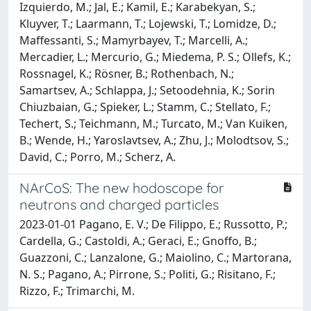
Izquierdo, M.; Jal, E.; Kamil, E.; Karabekyan, S.;
Kluyver, T.; Laarmann, T.; Lojewski, T.; Lomidze, D.;
Maffessanti, S.; Mamyrbayev, T.; Marcelli, A.;
Mercadier, L.; Mercurio, G.; Miedema, P. S.; Ollefs, K.;
Rossnagel, K.; Rösner, B.; Rothenbach, N.;
Samartsev, A.; Schlappa, J.; Setoodehnia, K.; Sorin
Chiuzbaian, G.; Spieker, L.; Stamm, C.; Stellato, F.;
Techert, S.; Teichmann, M.; Turcato, M.; Van Kuiken,
B.; Wende, H.; Yaroslavtsev, A.; Zhu, J.; Molodtsov, S.;
David, C.; Porro, M.; Scherz, A.
NArCoS: The new hodoscope for
neutrons and charged particles
2023-01-01 Pagano, E. V.; De Filippo, E.; Russotto, P.;
Cardella, G.; Castoldi, A.; Geraci, E.; Gnoffo, B.;
Guazzoni, C.; Lanzalone, G.; Maiolino, C.; Martorana,
N. S.; Pagano, A.; Pirrone, S.; Politi, G.; Risitano, F.;
Rizzo, F.; Trimarchi, M.