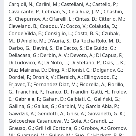
Cargioli, N.; Carlini, M.; Castellani, A.; Castello, P.;
Cavalcante, P.; Cebrian, S.; Cela Ruiz, J. M.; Chashin,
S.; Chepurnov, A.; Cifarelli, L.; Cintas, D.; Citterio, M.;
Cleveland, B.; Coadou, Y.; Cocco, V.; Colaiuda, D.;
Conde Vilda, E.; Consiglio, L.; Costa, B. S.; Czubak,
M.; D'Aniello, M.; D'Auria, S.; Da Rocha Rolo, M. D.;
Darbo, G.; Davini, S.; De Cecco, S.; De Guido, G.;
Dellacasa, G.; Derbin, A. V.; Devoto, A.; Di Capua, F.;
Di Ludovico, A.; Di Noto, L.; Di Stefano, P.; Dias, L. K.;
Díaz Mairena, D.; Ding, X.; Dionisi, C.; Dolganov, G.;
Dordei, F.; Dronik, V.; Elersich, A.; Ellingwood, E.;
Erjavec, T.; Fernandez Diaz, M.; Ficorella, A.; Fiorillo,
G.; Franchini, P.; Franco, D.; Frandini Gatti, H.; Frolov,
E.; Gabriele, F.; Gahan, D.; Galbiati, C.; Galiński, G.;
Gallina, G.; Gallus, G.; Garbini, M.; Garcia Abia, P.;
Gawdzik, A.; Gendotti, A.; Ghisi, A.; Giovanetti, G. K.;
Goicoechea Casanueva, V.; Gola, A.; Grandi, L.;
Grauso, G.; Grilli di Cortona, G.; Grobov, A.; Gromov,
M.; Guerzoni, M.; Gulino, M.; Guo, C.; Hackett, B. R.;