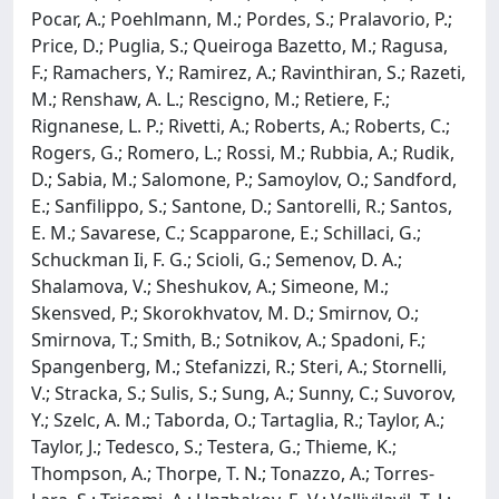
Pocar, A.; Poehlmann, M.; Pordes, S.; Pralavorio, P.;
Price, D.; Puglia, S.; Queiroga Bazetto, M.; Ragusa,
F.; Ramachers, Y.; Ramirez, A.; Ravinthiran, S.; Razeti,
M.; Renshaw, A. L.; Rescigno, M.; Retiere, F.;
Rignanese, L. P.; Rivetti, A.; Roberts, A.; Roberts, C.;
Rogers, G.; Romero, L.; Rossi, M.; Rubbia, A.; Rudik,
D.; Sabia, M.; Salomone, P.; Samoylov, O.; Sandford,
E.; Sanfilippo, S.; Santone, D.; Santorelli, R.; Santos,
E. M.; Savarese, C.; Scapparone, E.; Schillaci, G.;
Schuckman Ii, F. G.; Scioli, G.; Semenov, D. A.;
Shalamova, V.; Sheshukov, A.; Simeone, M.;
Skensved, P.; Skorokhvatov, M. D.; Smirnov, O.;
Smirnova, T.; Smith, B.; Sotnikov, A.; Spadoni, F.;
Spangenberg, M.; Stefanizzi, R.; Steri, A.; Stornelli,
V.; Stracka, S.; Sulis, S.; Sung, A.; Sunny, C.; Suvorov,
Y.; Szelc, A. M.; Taborda, O.; Tartaglia, R.; Taylor, A.;
Taylor, J.; Tedesco, S.; Testera, G.; Thieme, K.;
Thompson, A.; Thorpe, T. N.; Tonazzo, A.; Torres-