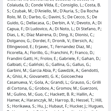
Colaiuda, D.; Conde Vilda, E.; Consiglio, L.; Costa, B.
S.; Czubak, M.; D'Aniello, M.; D'Auria, S.; Da Rocha
Rolo, M. D.; Darbo, G.; Davini, S.; De Cecco, S.; De
Guido, G.; Dellacasa, G.; Derbin, A. V.; Devoto, A.; Di
Capua, F.; Di Ludovico, A.; Di Noto, L.; Di Stefano, P.;
Dias, L. K.; Díaz Mairena, D.; Ding, X.; Dionisi, C.;
Dolganov, G.; Dordei, F.; Dronik, V.; Elersich, A.;
Ellingwood, E.; Erjavec, T.; Fernandez Diaz, M.;
Ficorella, A.; Fiorillo, G.; Franchini, P.; Franco, D.;
Frandini Gatti, H.; Frolov, E.; Gabriele, F.; Gahan, D.;
Galbiati, C.; Galiński, G.; Gallina, G.; Gallus, G.;
Garbini, M.; Garcia Abia, P.; Gawdzik, A.; Gendotti,
A.; Ghisi, A.; Giovanetti, G. K.; Goicoechea
Casanueva, V.; Gola, A.; Grandi, L.; Grauso, G.; Grilli
di Cortona, G.; Grobov, A.; Gromov, M.; Guerzoni,
M.; Gulino, M.; Guo, C.; Hackett, B. R.; Hallin, A.;
Hamer, A.; Haranczyk, M.; Harrop, B.; Hessel, T.; Hill,
S.; Horikawa, S.; Hu, J.; Hubaut, F.; Hucker, J.; Hugues,