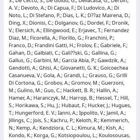
S.; De Cecco, S.; De Guido, G.; Dellacasa, G.; Derbin,
A. V.; Devoto, A.; Di Capua, F.; Di Ludovico, A.; Di
Noto, L.; Di Stefano, P.; Dias, L. K.; D??az Mairena, D.;
Ding, X.; Dionisi, C.; Dolganov, G.; Dordei, F.; Dronik,
V.; Elersich, A.; Ellingwood, E.; Erjavec, T.; Fernandez
Diaz, M.; Ficorella, A.; Fiorillo, G.; Franchini, P.;
Franco, D.; Frandini Gatti, H.; Frolov, E.; Gabriele, F.;
Gahan, D.; Galbiati, C.; Gali??ski, G.; Gallina, G.;
Gallus, G.; Garbini, M.; Garcia Abia, P.; Gawdzik, A.;
Gendotti, A.; Ghisi, A.; Giovanetti, G. K.; Goicoechea
Casanueva, V.; Gola, A.; Grandi, L.; Grauso, G.; Grilli
Di Cortona, G.; Grobov, A.; Gromov, M.; Guerzoni,
M.; Gulino, M.; Guo, C.; Hackett, B. R.; Hallin, A.;
Hamer, A.; Haranczyk, M.; Harrop, B.; Hessel, T.; Hill,
S.; Horikawa, S.; Hu, J.; Hubaut, F.; Hucker, J.; Hugues,
T.; Hungerford, E. V.; Ianni, A.; Ippolito, V.; Jamil, A.;
Jillings, C.; Jois, S.; Kachru, P.; Keloth, R.; Kemmerich,
N.; Kemp, A.; Kendziora, C. L.; Kimura, M.; Kish, A.;
Kondo, K.; Korga, G.; Kotsiopoulou, L.; Koulosousas,