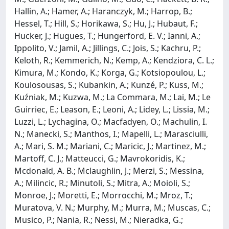
Hallin, A.; Hamer, A.; Haranczyk, M.; Harrop, B.;
Hessel, T.; Hill, S.; Horikawa, S.; Hu, J.; Hubaut, F.;
Hucker, J.; Hugues, T.; Hungerford, E. V.; Ianni, A.;
Ippolito, V.; Jamil, A.; Jillings, C.; Jois, S.; Kachru, P.;
Keloth, R.; Kemmerich, N.; Kemp, A.; Kendziora, C. L.;
Kimura, M.; Kondo, K.; Korga, G.; Kotsiopoulou, L.;
Koulosousas, S.; Kubankin, A.; Kunzé, P.; Kuss, M.;
Kuźniak, M.; Kuzwa, M.; La Commara, M.; Lai, M.; Le
Guirriec, E.; Leason, E.; Leoni, A.; Lidey, L.; Lissia, M.;
Luzzi, L.; Lychagina, O.; Macfadyen, O.; Machulin, I.
N.; Manecki, S.; Manthos, I.; Mapelli, L.; Marasciulli,
A.; Mari, S. M.; Mariani, C.; Maricic, J.; Martinez, M.;
Martoff, C. J.; Matteucci, G.; Mavrokoridis, K.;
Mcdonald, A. B.; Mclaughlin, J.; Merzi, S.; Messina,
A.; Milincic, R.; Minutoli, S.; Mitra, A.; Moioli, S.;
Monroe, J.; Moretti, E.; Morrocchi, M.; Mroz, T.;
Muratova, V. N.; Murphy, M.; Murra, M.; Muscas, C.;
Musico, P.; Nania, R.; Nessi, M.; Nieradka, G.;