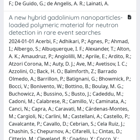
F.; De Guido, G.; de Angelis, A. R.; Lainati, A.
A new hybrid gadolinium nanoparticles-
loaded polymeric material for neutron
detection in rare event searches
2024-01-01 Acerbi, F.; Adhikari, P.; Agnes, P.; Ahmad,
I.; Albergo, S.; Albuquerque, I. F.; Alexander, T.; Alton,
A. K.; Amaudruz, P.; Angiolilli, M.; Aprile, E.; Ardito, R.;
Atzori Corona, M.; Auty, D. J.; Ave, M.; Avetisov, I. C.;
Azzolini, O.; Back, H. O.; Balmforth, Z.; Barrado
Olmedo, A.; Barrillon, P.; Batignani, G.; Bhowmick, P.;
Bocci, V.; Bonivento, W.; Bottino, B.; Boulay, M. G.;
Buchowicz, A.; Bussino, S.; Busto, J.; Cadeddu, M.;
Cadoni, M.; Calabrese, R.; Camillo, V.; Caminata, A.;
Canci, N.; Capra, A.; Caravati, M.; Cárdenas-Montes,
M.; Cargioli, N.; Carlini, M.; Castellani, A.; Castello, P.;
Cavalcante, P.; Cavallo, D.; Cebrian, S.; Cela Ruiz, J.;
Chashin, S.; Chepurnov, A.; Cifarelli, L.; Cintas, D.;
Citterio, M.; Cleveland, B.; Coadou, Y.; Cocco, V.;