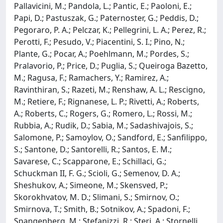
Pallavicini, M.; Pandola, L.; Pantic, E.; Paoloni, E.;
Papi, D.; Pastuszak, G.; Paternoster, G.; Peddis, D.;
Pegoraro, P. A.; Pelczar, K.; Pellegrini, L. A.; Perez, R.;
Perotti, F.; Pesudo, V.; Piacentini, S. I.; Pino, N.;
Plante, G.; Pocar, A.; Poehlmann, M.; Pordes, S.;
Pralavorio, P.; Price, D.; Puglia, S.; Queiroga Bazetto,
M.; Ragusa, F.; Ramachers, Y.; Ramirez, A.;
Ravinthiran, S.; Razeti, M.; Renshaw, A. L.; Rescigno,
M.; Retiere, F.; Rignanese, L. P.; Rivetti, A.; Roberts,
A.; Roberts, C.; Rogers, G.; Romero, L.; Rossi, M.;
Rubbia, A.; Rudik, D.; Sabia, M.; Sadashivajois, S.;
Salomone, P.; Samoylov, O.; Sandford, E.; Sanfilippo,
S.; Santone, D.; Santorelli, R.; Santos, E. M.;
Savarese, C.; Scapparone, E.; Schillaci, G.;
Schuckman II, F. G.; Scioli, G.; Semenov, D. A.;
Sheshukov, A.; Simeone, M.; Skensved, P.;
Skorokhvatov, M. D.; Slimani, S.; Smirnov, O.;
Smirnova, T.; Smith, B.; Sotnikov, A.; Spadoni, F.;
Spangenberg, M.; Stefanizzi, R.; Steri, A.; Stornelli,