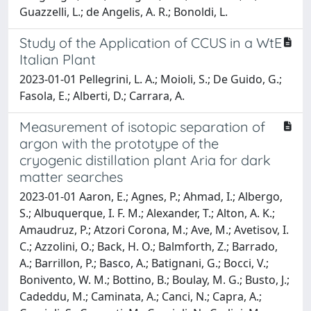
Guazzelli, L.; de Angelis, A. R.; Bonoldi, L.
Study of the Application of CCUS in a WtE
Italian Plant
2023-01-01 Pellegrini, L. A.; Moioli, S.; De Guido, G.;
Fasola, E.; Alberti, D.; Carrara, A.
Measurement of isotopic separation of
argon with the prototype of the
cryogenic distillation plant Aria for dark
matter searches
2023-01-01 Aaron, E.; Agnes, P.; Ahmad, I.; Albergo,
S.; Albuquerque, I. F. M.; Alexander, T.; Alton, A. K.;
Amaudruz, P.; Atzori Corona, M.; Ave, M.; Avetisov, I.
C.; Azzolini, O.; Back, H. O.; Balmforth, Z.; Barrado,
A.; Barrillon, P.; Basco, A.; Batignani, G.; Bocci, V.;
Bonivento, W. M.; Bottino, B.; Boulay, M. G.; Busto, J.;
Cadeddu, M.; Caminata, A.; Canci, N.; Capra, A.;