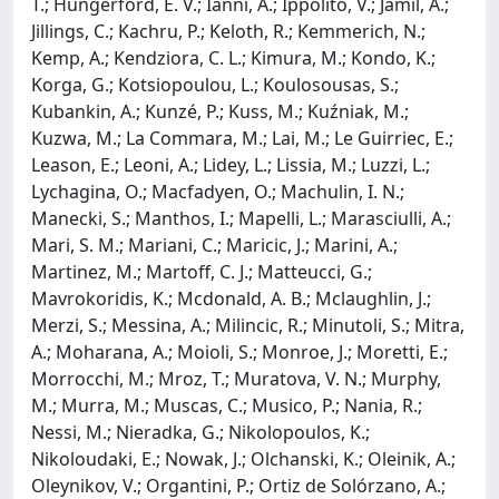
T.; Hungerford, E. V.; Ianni, A.; Ippolito, V.; Jamil, A.;
Jillings, C.; Kachru, P.; Keloth, R.; Kemmerich, N.;
Kemp, A.; Kendziora, C. L.; Kimura, M.; Kondo, K.;
Korga, G.; Kotsiopoulou, L.; Koulosousas, S.;
Kubankin, A.; Kunzé, P.; Kuss, M.; Kuźniak, M.;
Kuzwa, M.; La Commara, M.; Lai, M.; Le Guirriec, E.;
Leason, E.; Leoni, A.; Lidey, L.; Lissia, M.; Luzzi, L.;
Lychagina, O.; Macfadyen, O.; Machulin, I. N.;
Manecki, S.; Manthos, I.; Mapelli, L.; Marasciulli, A.;
Mari, S. M.; Mariani, C.; Maricic, J.; Marini, A.;
Martinez, M.; Martoff, C. J.; Matteucci, G.;
Mavrokoridis, K.; Mcdonald, A. B.; Mclaughlin, J.;
Merzi, S.; Messina, A.; Milincic, R.; Minutoli, S.; Mitra,
A.; Moharana, A.; Moioli, S.; Monroe, J.; Moretti, E.;
Morrocchi, M.; Mroz, T.; Muratova, V. N.; Murphy,
M.; Murra, M.; Muscas, C.; Musico, P.; Nania, R.;
Nessi, M.; Nieradka, G.; Nikolopoulos, K.;
Nikoloudaki, E.; Nowak, J.; Olchanski, K.; Oleinik, A.;
Oleynikov, V.; Organtini, P.; Ortiz de Solórzano, A.;