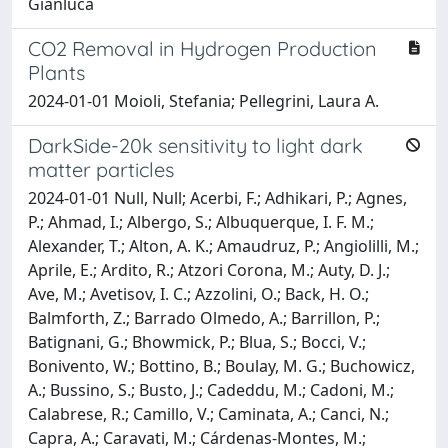
Gianluca
CO2 Removal in Hydrogen Production
Plants
2024-01-01 Moioli, Stefania; Pellegrini, Laura A.
DarkSide-20k sensitivity to light dark
matter particles
2024-01-01 Null, Null; Acerbi, F.; Adhikari, P.; Agnes,
P.; Ahmad, I.; Albergo, S.; Albuquerque, I. F. M.;
Alexander, T.; Alton, A. K.; Amaudruz, P.; Angiolilli, M.;
Aprile, E.; Ardito, R.; Atzori Corona, M.; Auty, D. J.;
Ave, M.; Avetisov, I. C.; Azzolini, O.; Back, H. O.;
Balmforth, Z.; Barrado Olmedo, A.; Barrillon, P.;
Batignani, G.; Bhowmick, P.; Blua, S.; Bocci, V.;
Bonivento, W.; Bottino, B.; Boulay, M. G.; Buchowicz,
A.; Bussino, S.; Busto, J.; Cadeddu, M.; Cadoni, M.;
Calabrese, R.; Camillo, V.; Caminata, A.; Canci, N.;
Capra, A.; Caravati, M.; Cárdenas-Montes, M.;