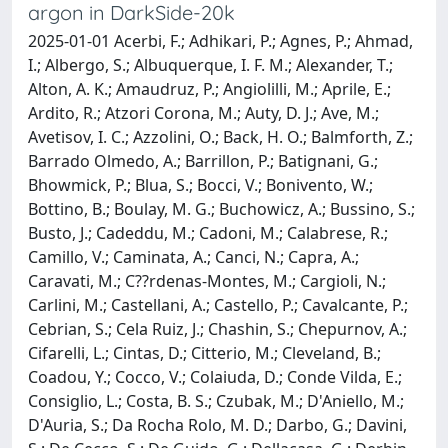
argon in DarkSide-20k
2025-01-01 Acerbi, F.; Adhikari, P.; Agnes, P.; Ahmad,
I.; Albergo, S.; Albuquerque, I. F. M.; Alexander, T.;
Alton, A. K.; Amaudruz, P.; Angiolilli, M.; Aprile, E.;
Ardito, R.; Atzori Corona, M.; Auty, D. J.; Ave, M.;
Avetisov, I. C.; Azzolini, O.; Back, H. O.; Balmforth, Z.;
Barrado Olmedo, A.; Barrillon, P.; Batignani, G.;
Bhowmick, P.; Blua, S.; Bocci, V.; Bonivento, W.;
Bottino, B.; Boulay, M. G.; Buchowicz, A.; Bussino, S.;
Busto, J.; Cadeddu, M.; Cadoni, M.; Calabrese, R.;
Camillo, V.; Caminata, A.; Canci, N.; Capra, A.;
Caravati, M.; C??rdenas-Montes, M.; Cargioli, N.;
Carlini, M.; Castellani, A.; Castello, P.; Cavalcante, P.;
Cebrian, S.; Cela Ruiz, J.; Chashin, S.; Chepurnov, A.;
Cifarelli, L.; Cintas, D.; Citterio, M.; Cleveland, B.;
Coadou, Y.; Cocco, V.; Colaiuda, D.; Conde Vilda, E.;
Consiglio, L.; Costa, B. S.; Czubak, M.; D'Aniello, M.;
D'Auria, S.; Da Rocha Rolo, M. D.; Darbo, G.; Davini,