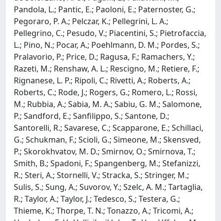
Pandola, L.; Pantic, E.; Paoloni, E.; Paternoster, G.;
Pegoraro, P. A.; Pelczar, K.; Pellegrini, L. A.;
Pellegrino, C.; Pesudo, V.; Piacentini, S.; Pietrofaccia,
L.; Pino, N.; Pocar, A.; Poehlmann, D. M.; Pordes, S.;
Pralavorio, P.; Price, D.; Ragusa, F.; Ramachers, Y.;
Razeti, M.; Renshaw, A. L.; Rescigno, M.; Retiere, F.;
Rignanese, L. P.; Ripoli, C.; Rivetti, A.; Roberts, A.;
Roberts, C.; Rode, J.; Rogers, G.; Romero, L.; Rossi,
M.; Rubbia, A.; Sabia, M. A.; Sabiu, G. M.; Salomone,
P.; Sandford, E.; Sanfilippo, S.; Santone, D.;
Santorelli, R.; Savarese, C.; Scapparone, E.; Schillaci,
G.; Schukman, F.; Scioli, G.; Simeone, M.; Skensved,
P.; Skorokhvatov, M. D.; Smirnov, O.; Smirnova, T.;
Smith, B.; Spadoni, F.; Spangenberg, M.; Stefanizzi,
R.; Steri, A.; Stornelli, V.; Stracka, S.; Stringer, M.;
Sulis, S.; Sung, A.; Suvorov, Y.; Szelc, A. M.; Tartaglia,
R.; Taylor, A.; Taylor, J.; Tedesco, S.; Testera, G.;
Thieme, K.; Thorpe, T. N.; Tonazzo, A.; Tricomi, A.;