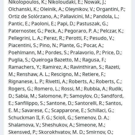
Nikolopoulos, K.; Nikoloudaki, E.; Nowak, J.;
Olchanski, K.; Oleinik, A.; Oleynikov, V.; Organtini, P.;
Ortiz de Solórzano, A.; Pallavicini, M.; Pandola, L.;
Pantic, E.; Paoloni, E.; Papi, D.; Pastuszak, G.;
Paternoster, G.; Peck, A.; Pegoraro, P. A.; Pelczar, K.;
Pellegrini, L. A.; Perez, R.; Perotti, F.; Pesudo, V.;
Piacentini, S.; Pino, N.; Plante, G.; Pocar, A.;
Poehlmann, M.; Pordes, S.; Pralavorio, P.; Price, D.;
Puglia, S.; Queiroga Bazetto, M.; Ragusa, F.;
Ramachers, Y.; Ramirez, A.; Ravinthiran, S.; Razeti,
M.; Renshaw, A. L.; Rescigno, M.; Retiere, F.;
Rignanese, L. P.; Rivetti, A.; Roberts, A.; Roberts, C.;
Rogers, G.; Romero, L.; Rossi, M.; Rubbia, A.; Rudik,
D.; Sabia, M.; Salomone, P.; Samoylov, O.; Sandford,
E.; Sanfilippo, S.; Santone, D.; Santorelli, R.; Santos,
E. M.; Savarese, C.; Scapparone, E.; Schillaci, G.;
Schuckman II, F. G.; Scioli, G.; Semenov, D. A.;
Shalamova, V.; Sheshukov, A.; Simeone, M.;
Skensved, P.; Skorokhvatov, M. D.; Smirnov, O.;