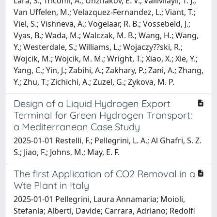
Lara, S.; Tricomi, A.; Unzhakov, E. V.; Vallivilayil, T. J.;
Van Uffelen, M.; Velazquez-Fernandez, L.; Viant, T.;
Viel, S.; Vishneva, A.; Vogelaar, R. B.; Vossebeld, J.;
Vyas, B.; Wada, M.; Walczak, M. B.; Wang, H.; Wang,
Y.; Westerdale, S.; Williams, L.; Wojaczy??ski, R.;
Wojcik, M.; Wojcik, M. M.; Wright, T.; Xiao, X.; Xie, Y.;
Yang, C.; Yin, J.; Zabihi, A.; Zakhary, P.; Zani, A.; Zhang,
Y.; Zhu, T.; Zichichi, A.; Zuzel, G.; Zykova, M. P.
Design of a Liquid Hydrogen Export
Terminal for Green Hydrogen Transport:
a Mediterranean Case Study
2025-01-01 Restelli, F.; Pellegrini, L. A.; Al Ghafri, S. Z.
S.; Jiao, F.; Johns, M.; May, E. F.
The first Application of CO2 Removal in a
Wte Plant in Italy
2025-01-01 Pellegrini, Laura Annamaria; Moioli,
Stefania; Alberti, Davide; Carrara, Adriano; Redolfi