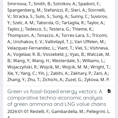
Smirnova, T.; Smith, B.; Sotnikov, A.; Spadoni, F.;
Spangenberg, M.; Stefanizzi, R.; Steri, A.; Stornelli,
V.; Stracka, S.; Sulis, S.; Sung, A.; Sunny, C.; Suvorov,
Y.; Szelc, A. M.; Taborda, O.; Tartaglia, R.; Taylor, A.;
Taylor, J.; Tedesco, S.; Testera, G.; Thieme, K.;
Thompson, A.; Tonazzo, A.; Torres-Lara, S.; Tricomi,
A.; Unzhakov, E. V.; Vallivilayil, T. J.; Van Uffelen, M.;
Velazquez-Fernandez, L.; Viant, T.; Viel, S.; Vishneva,
A.; Vogelaar, R. B.; Vossebeld, J.; Vyas, B.; Walczak, M.
B.; Wang, Y.; Wang, H.; Westerdale, S.; Williams, L.;
Wojaczyński, R.; Wojcik, M.; Wojcik, M. M.; Wright, T.;
Xie, Y.; Yang, C.; Yin, J.; Zabihi, A.; Zakhary, P.; Zani, A.;
Zhang, Y.; Zhu, T.; Zichichi, A.; Zuzel, G.; Zykova, M. P.
Green vs fossil-based energy vectors: A
comparative techno-economic analysis
of green ammonia and LNG value chains
2024-01-01 Restelli, F.; Gambardella, M.; Pellegrini, L.
A.