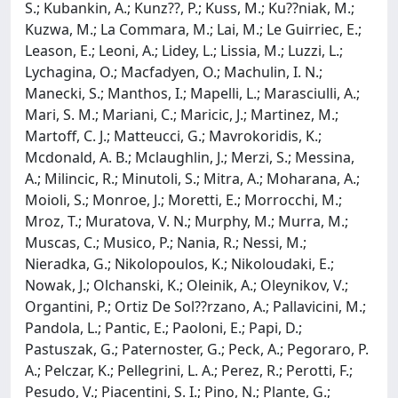
S.; Kubankin, A.; Kunz??, P.; Kuss, M.; Ku??niak, M.;
Kuzwa, M.; La Commara, M.; Lai, M.; Le Guirriec, E.;
Leason, E.; Leoni, A.; Lidey, L.; Lissia, M.; Luzzi, L.;
Lychagina, O.; Macfadyen, O.; Machulin, I. N.;
Manecki, S.; Manthos, I.; Mapelli, L.; Marasciulli, A.;
Mari, S. M.; Mariani, C.; Maricic, J.; Martinez, M.;
Martoff, C. J.; Matteucci, G.; Mavrokoridis, K.;
Mcdonald, A. B.; Mclaughlin, J.; Merzi, S.; Messina,
A.; Milincic, R.; Minutoli, S.; Mitra, A.; Moharana, A.;
Moioli, S.; Monroe, J.; Moretti, E.; Morrocchi, M.;
Mroz, T.; Muratova, V. N.; Murphy, M.; Murra, M.;
Muscas, C.; Musico, P.; Nania, R.; Nessi, M.;
Nieradka, G.; Nikolopoulos, K.; Nikoloudaki, E.;
Nowak, J.; Olchanski, K.; Oleinik, A.; Oleynikov, V.;
Organtini, P.; Ortiz De Sol??rzano, A.; Pallavicini, M.;
Pandola, L.; Pantic, E.; Paoloni, E.; Papi, D.;
Pastuszak, G.; Paternoster, G.; Peck, A.; Pegoraro, P.
A.; Pelczar, K.; Pellegrini, L. A.; Perez, R.; Perotti, F.;
Pesudo, V.; Piacentini, S. I.; Pino, N.; Plante, G.;