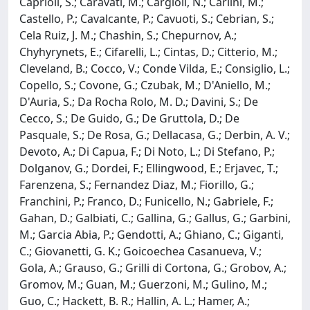
Caprioli, S.; Caravati, M.; Cargioli, N.; Carlini, M.;
Castello, P.; Cavalcante, P.; Cavuoti, S.; Cebrian, S.;
Cela Ruiz, J. M.; Chashin, S.; Chepurnov, A.;
Chyhyrynets, E.; Cifarelli, L.; Cintas, D.; Citterio, M.;
Cleveland, B.; Cocco, V.; Conde Vilda, E.; Consiglio, L.;
Copello, S.; Covone, G.; Czubak, M.; D'Aniello, M.;
D'Auria, S.; Da Rocha Rolo, M. D.; Davini, S.; De
Cecco, S.; De Guido, G.; De Gruttola, D.; De
Pasquale, S.; De Rosa, G.; Dellacasa, G.; Derbin, A. V.;
Devoto, A.; Di Capua, F.; Di Noto, L.; Di Stefano, P.;
Dolganov, G.; Dordei, F.; Ellingwood, E.; Erjavec, T.;
Farenzena, S.; Fernandez Diaz, M.; Fiorillo, G.;
Franchini, P.; Franco, D.; Funicello, N.; Gabriele, F.;
Gahan, D.; Galbiati, C.; Gallina, G.; Gallus, G.; Garbini,
M.; Garcia Abia, P.; Gendotti, A.; Ghiano, C.; Giganti,
C.; Giovanetti, G. K.; Goicoechea Casanueva, V.;
Gola, A.; Grauso, G.; Grilli di Cortona, G.; Grobov, A.;
Gromov, M.; Guan, M.; Guerzoni, M.; Gulino, M.;
Guo, C.; Hackett, B. R.; Hallin, A. L.; Hamer, A.;