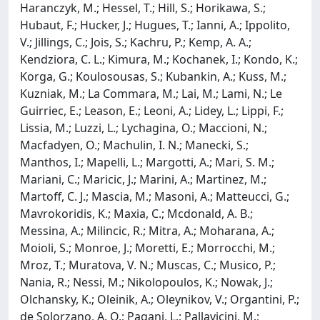
Haranczyk, M.; Hessel, T.; Hill, S.; Horikawa, S.;
Hubaut, F.; Hucker, J.; Hugues, T.; Ianni, A.; Ippolito,
V.; Jillings, C.; Jois, S.; Kachru, P.; Kemp, A. A.;
Kendziora, C. L.; Kimura, M.; Kochanek, I.; Kondo, K.;
Korga, G.; Koulosousas, S.; Kubankin, A.; Kuss, M.;
Kuzniak, M.; La Commara, M.; Lai, M.; Lami, N.; Le
Guirriec, E.; Leason, E.; Leoni, A.; Lidey, L.; Lippi, F.;
Lissia, M.; Luzzi, L.; Lychagina, O.; Maccioni, N.;
Macfadyen, O.; Machulin, I. N.; Manecki, S.;
Manthos, I.; Mapelli, L.; Margotti, A.; Mari, S. M.;
Mariani, C.; Maricic, J.; Marini, A.; Martinez, M.;
Martoff, C. J.; Mascia, M.; Masoni, A.; Matteucci, G.;
Mavrokoridis, K.; Maxia, C.; Mcdonald, A. B.;
Messina, A.; Milincic, R.; Mitra, A.; Moharana, A.;
Moioli, S.; Monroe, J.; Moretti, E.; Morrocchi, M.;
Mroz, T.; Muratova, V. N.; Muscas, C.; Musico, P.;
Nania, R.; Nessi, M.; Nikolopoulos, K.; Nowak, J.;
Olchansky, K.; Oleinik, A.; Oleynikov, V.; Organtini, P.;
de Solorzano, A. O.; Pagani, L.; Pallavicini, M.;