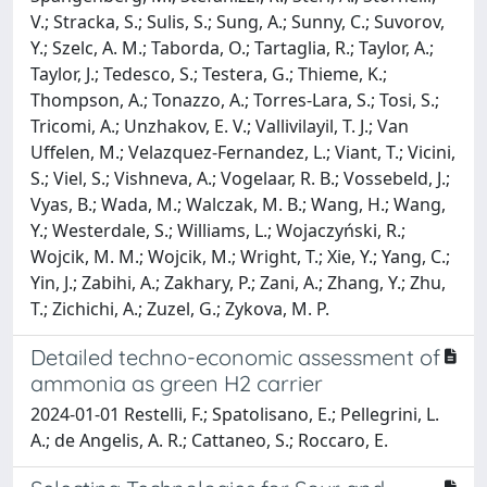
V.; Stracka, S.; Sulis, S.; Sung, A.; Sunny, C.; Suvorov,
Y.; Szelc, A. M.; Taborda, O.; Tartaglia, R.; Taylor, A.;
Taylor, J.; Tedesco, S.; Testera, G.; Thieme, K.;
Thompson, A.; Tonazzo, A.; Torres-Lara, S.; Tosi, S.;
Tricomi, A.; Unzhakov, E. V.; Vallivilayil, T. J.; Van
Uffelen, M.; Velazquez-Fernandez, L.; Viant, T.; Vicini,
S.; Viel, S.; Vishneva, A.; Vogelaar, R. B.; Vossebeld, J.;
Vyas, B.; Wada, M.; Walczak, M. B.; Wang, H.; Wang,
Y.; Westerdale, S.; Williams, L.; Wojaczyński, R.;
Wojcik, M. M.; Wojcik, M.; Wright, T.; Xie, Y.; Yang, C.;
Yin, J.; Zabihi, A.; Zakhary, P.; Zani, A.; Zhang, Y.; Zhu,
T.; Zichichi, A.; Zuzel, G.; Zykova, M. P.
Detailed techno-economic assessment of
ammonia as green H2 carrier
2024-01-01 Restelli, F.; Spatolisano, E.; Pellegrini, L.
A.; de Angelis, A. R.; Cattaneo, S.; Roccaro, E.