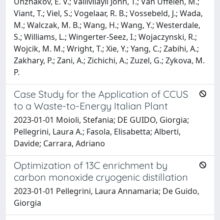
Unzhakov, E. V.; Vallivilayil John, T.; Van Uffelen, M.;
Viant, T.; Viel, S.; Vogelaar, R. B.; Vossebeld, J.; Wada,
M.; Walczak, M. B.; Wang, H.; Wang, Y.; Westerdale,
S.; Williams, L.; Wingerter-Seez, I.; Wojaczynski, R.;
Wojcik, M. M.; Wright, T.; Xie, Y.; Yang, C.; Zabihi, A.;
Zakhary, P.; Zani, A.; Zichichi, A.; Zuzel, G.; Zykova, M.
P.
Case Study for the Application of CCUS
to a Waste-to-Energy Italian Plant
2023-01-01 Moioli, Stefania; DE GUIDO, Giorgia;
Pellegrini, Laura A.; Fasola, Elisabetta; Alberti,
Davide; Carrara, Adriano
Optimization of 13C enrichment by
carbon monoxide cryogenic distillation
2023-01-01 Pellegrini, Laura Annamaria; De Guido,
Giorgia