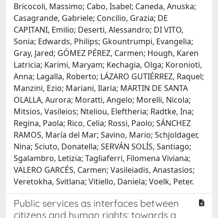
Bricocoli, Massimo; Cabo, Isabel; Caneda, Anuska;
Casagrande, Gabriele; Concilio, Grazia; DE
CAPITANI, Emilio; Deserti, Alessandro; DI VITO,
Sonia; Edwards, Philips; Gkountrumpi, Evangelia;
Gray, Jared; GÓMEZ PÉREZ, Carmen; Hough, Karen
Latricia; Karimi, Maryam; Kechagia, Olga; Koronioti,
Anna; Lagalla, Roberto; LÁZARO GUTIÉRREZ, Raquel;
Manzini, Ezio; Mariani, Ilaria; MARTIN DE SANTA
OLALLA, Aurora; Moratti, Angelo; Morelli, Nicola;
Mitsios, Vasileios; Nteliou, Eleftheria; Radtke, Ina;
Regina, Paola; Rico, Celia; Rossi, Paolo; SÁNCHEZ
RAMOS, María del Mar; Savino, Mario; Schjoldager,
Nina; Sciuto, Donatella; SERVÁN SOLÍS, Santiago;
Sgalambro, Letizia; Tagliaferri, Filomena Viviana;
VALERO GARCÉS, Carmen; Vasileiadis, Anastasios;
Veretokha, Svitlana; Vitiello, Daniela; Voelk, Peter.
Public services as interfaces between
citizens and human rights: towards a