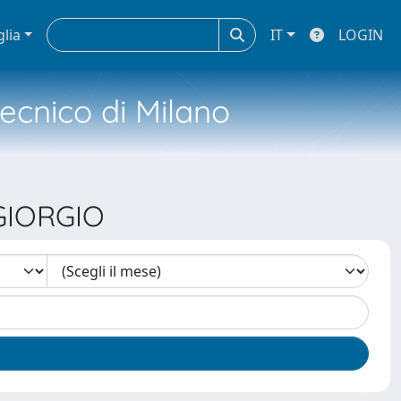
glia
IT
LOGIN
tecnico di Milano
 GIORGIO