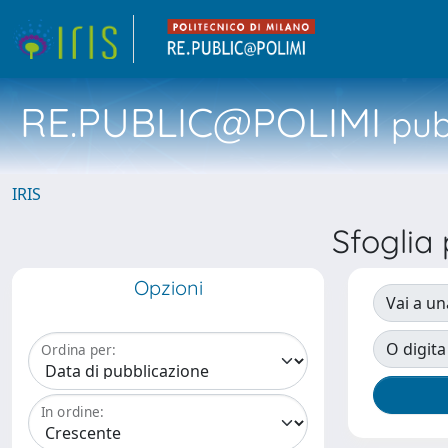
RE.PUBLIC@POLIMI
pubb
IRIS
Sfoglia
Opzioni
Vai a un
O digita
Ordina per:
In ordine: