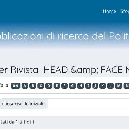
Home
Sfo
licazioni di ricerca del Poli
per Rivista HEAD &amp; FACE
ai a:
0-9
A
B
C
D
E
F
G
H
I
J
K
L
M
N
o inserisci le iniziali:
tati da 1 a 1 di 1