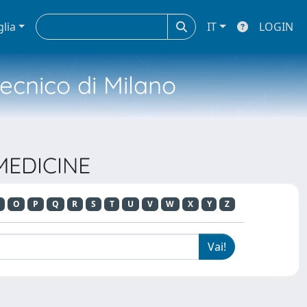
glia
IT
LOGIN
tecnico di Milano
 MEDICINE
O
P
Q
R
S
T
U
V
W
X
Y
Z