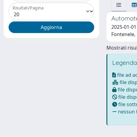
Risultati/Pagina
Automate
2025-01-01
Fontenele, 
Mostrati risul
Legenda
file ad 
file dis
file disp
file disp
file sot
nessun f