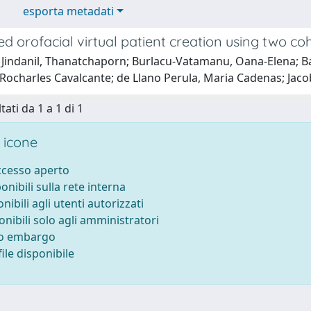
esporta metadati
d orofacial virtual patient creation using two c
 Jindanil, Thanatchaporn; Burlacu-Vatamanu, Oana-Elena; Bal
Rocharles Cavalcante; de Llano Perula, Maria Cadenas; Jaco
tati da 1 a 1 di 1
 icone
accesso aperto
ponibili sulla rete interna
onibili agli utenti autorizzati
onibili solo agli amministratori
to embargo
ile disponibile