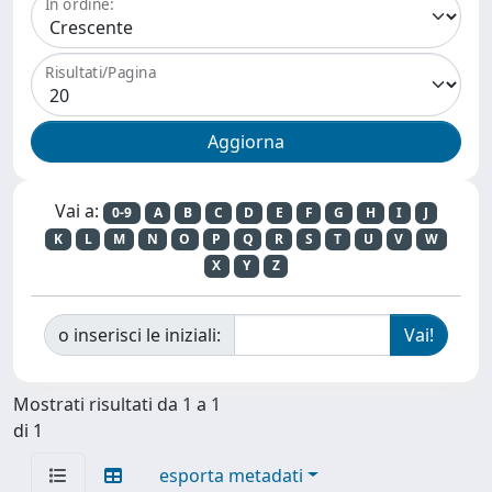
In ordine:
Risultati/Pagina
Vai a:
0-9
A
B
C
D
E
F
G
H
I
J
K
L
M
N
O
P
Q
R
S
T
U
V
W
X
Y
Z
o inserisci le iniziali:
Mostrati risultati da 1 a 1
di 1
esporta metadati