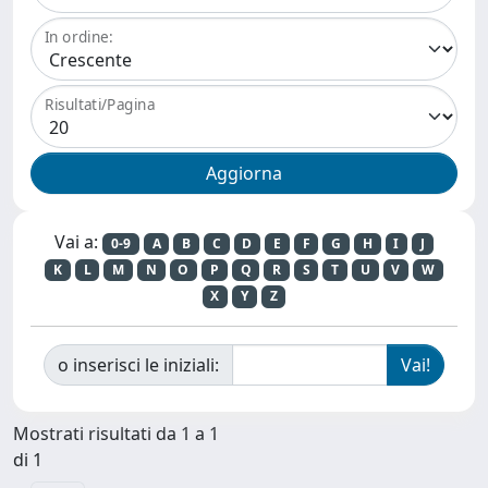
In ordine:
Risultati/Pagina
Vai a:
0-9
A
B
C
D
E
F
G
H
I
J
K
L
M
N
O
P
Q
R
S
T
U
V
W
X
Y
Z
o inserisci le iniziali:
Mostrati risultati da 1 a 1
di 1