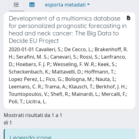
esporta metadati
Development of a multiomics database
for personalized prognostic forecasting in
head and neck cancer: The Big Data to
Decide EU Project
2020-01-01 Cavalieri, S.; De Cecco, L.; Brakenhoff, R.
H.; Serafini, M. S.; Canevari, S.; Rossi, S.; Lanfranco,
D.; Hoebers, F. J. P.; Wesseling, F. W. R.; Keek, S.;
Scheckenbach, K.; Mattavelli, D.; Hoffmann, T.;
Lopez Perez, L.; Fico, G.; Bologna, M.; Nauta, I.;
Leemans, C. R.; Trama, A.; Klausch, T.; Berkhof, J. H.;
Tountopoulos, V.; Shefi, R.; Mainardi, L.; Mercalli, F.;
Poli, T.; Licitra, L.
Mostrati risultati da 1 a 1
di 1
Legenda icone