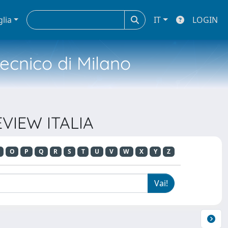
glia
IT
LOGIN
tecnico di Milano
EVIEW ITALIA
O
P
Q
R
S
T
U
V
W
X
Y
Z