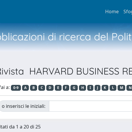
Home
Sfo
licazioni di ricerca del Poli
 Rivista HARVARD BUSINESS R
ai a:
0-9
A
B
C
D
E
F
G
H
I
J
K
L
M
N
o inserisci le iniziali:
tati da 1 a 20 di 25