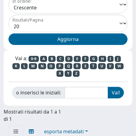
In ordine:
Risultati/Pagina
Vai a:
0-9
A
B
C
D
E
F
G
H
I
J
K
L
M
N
O
P
Q
R
S
T
U
V
W
X
Y
Z
o inserisci le iniziali:
Mostrati risultati da 1 a 1
di 1
esporta metadati